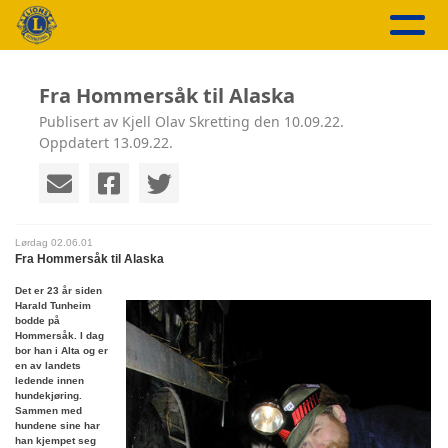
Fra Hommersåk til Alaska
Publisert av Kjell Olav Skretting den 10.09.22.
Oppdatert 13.09.22.
Lørdag 02.06.01
Fra Hommersåk til Alaska
Det er 23 år siden
Harald Tunheim
bodde på
Hommersåk. I dag
bor han i Alta og er
en av landets
ledende innen
hundekjøring.
Sammen med
hundene sine har
han kjempet seg