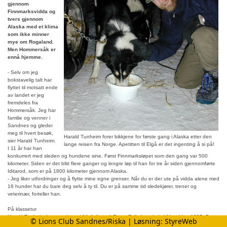
gjennom
Finnmarksvidda og
tvers gjennom
Alaska med et klima
som ikke minner
mye om Rogaland.
Men Hommersåk er
ennå hjemme.
- Selv om jeg
bokstavelig talt har
flyttet til motsatt ende
av landet er jeg
fremdeles fra
Hommersåk. Jeg har
familie og venner i
Sandnes og gleder
meg til hvert besøk,
Harald Tunheim forer bikkjene for første gang i Alaska etter den
sier Harald Tunheim.
lange reisen fra Norge. Apetitten til Elgå er det ingenting å si på!
I 11 år har han
konkurrert med sleden og hundene sine. Først Finnmarksløpet som den gang var 500
kilometer. Siden er det blitt flere ganger og lengre løp til han for tre år siden gjennomførte
Iditarod, som er på 1800 kilometer gjennom Alaska.
- Jeg liker utfordringer og å flytte mine egne grenser. Når du er der ute på vidda alene med
16 hunder har du bare deg selv å ty til. Du er på samme tid sledekjører, trener og
veterinær, forteller han.
På klassetur
Harald Tunheim har vært lærer i friluftsliv ved Øytun Folkehøgskole i Alta siden 1985. Da
© Lions Club Sandnes/Riska | Løsning:
StyreWeb
han først kom dit, så han seg om etter friluftsaktiviteter han kunne drive med.