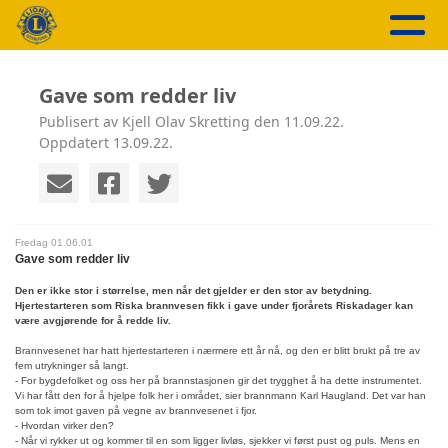
Gave som redder liv
Publisert av Kjell Olav Skretting den 11.09.22.
Oppdatert 13.09.22.
Fredag 01.06.01
Gave som redder liv
Den er ikke stor i størrelse, men når det gjelder er den stor av betydning.
Hjertestarteren som Riska brannvesen fikk i gave under fjorårets Riskadager kan
være avgjørende for å redde liv.
Brannvesenet har hatt hjertestarteren i nærmere ett år nå, og den er blitt brukt på tre av
fem utrykninger så langt.
- For bygdefolket og oss her på brannstasjonen gir det trygghet å ha dette instrumentet.
Vi har fått den for å hjelpe folk her i området, sier brannmann Karl Haugland. Det var han
som tok imot gaven på vegne av brannvesenet i fjor.
- Hvordan virker den?
- Når vi rykker ut og kommer til en som ligger livløs, sjekker vi først pust og puls. Mens en