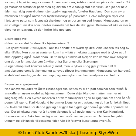
av oss på laget tar seg av munn til munn-metoden, kobles maskinen på av den andre. Så
gir maskinen status for pasienten og sier fra om vi skal gi støt eller ikke. Den jobber hele
tiden, samtidig som vi utfører gjenopplivningsforsøk, forteller Haugland. Den som styrer
maskinen har også ansvar for hjertemassasje på pasienten. Selve målingen skjer ved
hjelp av to puter som festes på skulderen og under armen ved hjertet. Hjertestarteren er
en intelligent maskin som forteller mannskapet hva de skal gjøre. Dersom det ikke er mer å
gjøre for en pasient, gir den heller ikke noe støt.
Ekstra oppgave
- Hvordan var det før dere fikk hjertestarteren?
- Da rykket vi ikke ut til ulykker, i alle fall hendte det svært sjelden. Ambulansen tok seg av
slike tilfeller. Men etter at starteren kom har vi fått en ekstra oppgave med å rykke ut på
slike oppdrag også, svarer han. Dette betyr i praksis at hjelpen kan komme mye tidligere
enn det tar for ambulansen å rykke ut fra Sandnes eller Stavanger.
- Legehelikopteret kommer selvsagt raskt, men vi rykker ut og gjør jobben helt til
ambulansepersonellet kommer og tar over, tilføyer brannmannen. Hjertestarteren har også
et datakort som logger det som skjer, og som sykehuset kan analysere ved behov.
Berømmer engasjement
Noe av overskuddet fra årets Riskadager skal settes av til en pott som har som formål å
anskaffe en nyere modell av hjertestarteren. Dette skjer ikke over natten, men er et
langsiktig mål. Den nyeste modellen har flere funksjoner og vil bli kjøpt inn om noen år når
potten blir større. Karl Haugland berømmer Lions for engasjementet de har for lokalmiljøet.
- Vi takker klubben for det de gjør og har gjort for bygda gjennom å gi dette apparatet til
oss. Det gir ekstra trygghet å ha den tilgjengelig på utrykningene, sier Karl Haugland.
Brannvesenet i Riska har fire lag som hver består av fire personer. De fleste har jobb
utenom og blir innleid til bestemte tider. Alle blir forøvrig kurset annethvert år.
Eivind Motland
© Lions Club Sandnes/Riska | Løsning:
StyreWeb